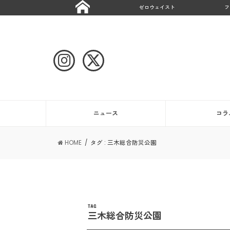
ゼロウェイスト
フ
ニュース
コラ
HOME
タグ : 三木総合防災公園
TAG
三木総合防災公園