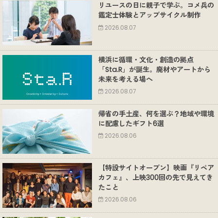
リユースの日に親子で学ぶ。コメ兵の
鑑定士体験とアップサイクル制作
2026.08.07
横浜に循環・文化・創造の拠点
「Sta.R」が誕生。廃材やアートから
未来を考える場へ
2026.08.07
帰省の手土産、何を選ぶ？地域や環境
に配慮したギフト6選
2026.08.06
【特設サイトオープン】映画『リペア
カフェ』、上映300回の先で見えてき
たこと
2026.08.06