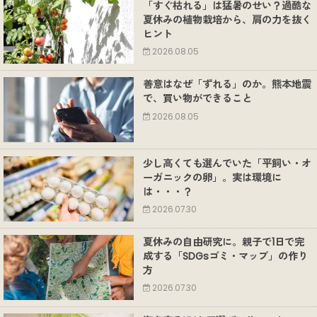
「すぐ枯れる」は猛暑のせい？過酷な
夏休みの植物栽培から、肩の力を抜く
ヒント
2026.08.05
善意はなぜ「ずれる」のか。熊本地震
で、買い物ができること
2026.08.05
少し高くても選んでいた「平飼い・オ
ーガニックの卵」。実は環境に
は・・・？
2026.07.30
夏休みの自由研究に。親子で1日で完
成する「SDGsゴミ・マップ」の作り
方
2026.07.30