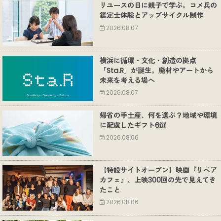
リユースの日に親子で学ぶ。コメ兵の
鑑定士体験とアップサイクル制作
2026.08.07
横浜に循環・文化・創造の拠点
「Sta.R」が誕生。廃材やアートから
未来を考える場へ
2026.08.07
帰省の手土産、何を選ぶ？地域や環境
に配慮したギフト6選
2026.08.06
【特設サイトオープン】映画『リペア
カフェ』、上映300回の先で見えてき
たこと
2026.08.06