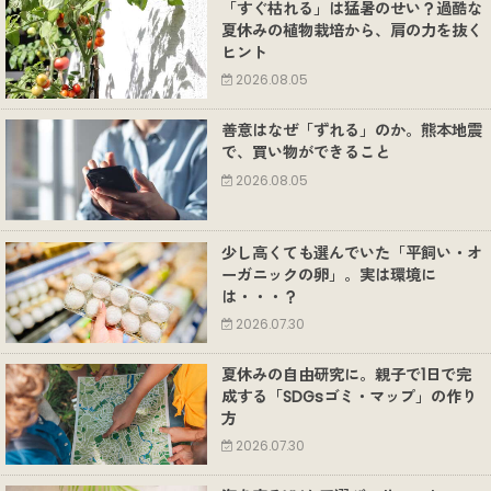
「すぐ枯れる」は猛暑のせい？過酷な
夏休みの植物栽培から、肩の力を抜く
ヒント
2026.08.05
善意はなぜ「ずれる」のか。熊本地震
で、買い物ができること
2026.08.05
少し高くても選んでいた「平飼い・オ
ーガニックの卵」。実は環境に
は・・・？
2026.07.30
夏休みの自由研究に。親子で1日で完
成する「SDGsゴミ・マップ」の作り
方
2026.07.30