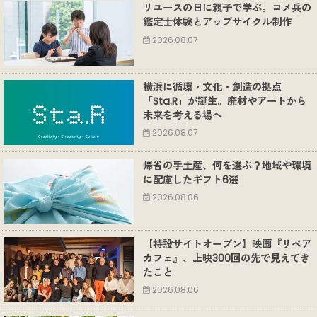
リユースの日に親子で学ぶ。コメ兵の
鑑定士体験とアップサイクル制作
2026.08.07
横浜に循環・文化・創造の拠点
「Sta.R」が誕生。廃材やアートから
未来を考える場へ
2026.08.07
帰省の手土産、何を選ぶ？地域や環境
に配慮したギフト6選
2026.08.06
【特設サイトオープン】映画『リペア
カフェ』、上映300回の先で見えてき
たこと
2026.08.06