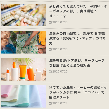
少し高くても選んでいた「平飼い・オ
ーガニックの卵」。実は環境に
は・・・？
2026.07.30
夏休みの自由研究に。親子で1日で完
成する「SDGsゴミ・マップ」の作り
方
2026.07.30
海を守るUVケア選び。リーフセーフ
な日焼け止めと夏の肌対策
2026.07.25
捨てていた洗剤・コーヒーの詰替パッ
クがハンカチに 神戸「エコノバ」で
回収スタート
2026.07.23