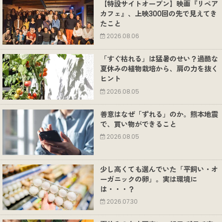
【特設サイトオープン】映画『リペア
カフェ』、上映300回の先で見えてき
たこと
2026.08.06
「すぐ枯れる」は猛暑のせい？過酷な
夏休みの植物栽培から、肩の力を抜く
ヒント
2026.08.05
善意はなぜ「ずれる」のか。熊本地震
で、買い物ができること
2026.08.05
少し高くても選んでいた「平飼い・オ
ーガニックの卵」。実は環境に
は・・・？
2026.07.30