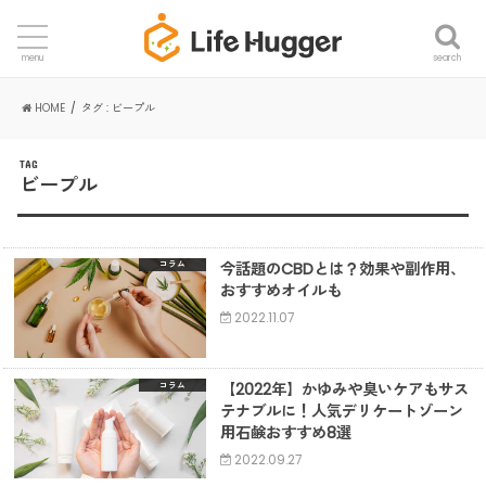
search
menu
HOME
タグ : ビープル
TAG
ビープル
今話題のCBDとは？効果や副作用、
コラム
おすすめオイルも
2022.11.07
【2022年】かゆみや臭いケアもサス
コラム
テナブルに！人気デリケートゾーン
用石鹸おすすめ8選
2022.09.27