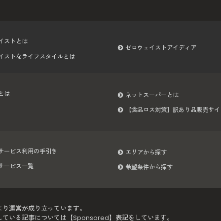
イストとは
ゼロウェイストアイディア
イストなライフスタイルとは
とは
ネットスーパーとは
【食品ロス対策】訳あり品販売サイ
サービス利用の手引き
エリアから探す
サービス一覧
希望条件から探す
より運営が成り立っています。
いる記事については【Sponsored】表記をしています。