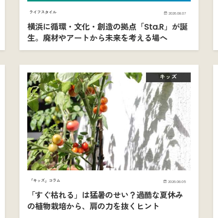
ライフスタイル
2026.08.07
横浜に循環・文化・創造の拠点「Sta.R」が誕
生。廃材やアートから未来を考える場へ
キッズ
「キッズ」コラム
2026.08.05
「すぐ枯れる」は猛暑のせい？過酷な夏休み
の植物栽培から、肩の力を抜くヒント