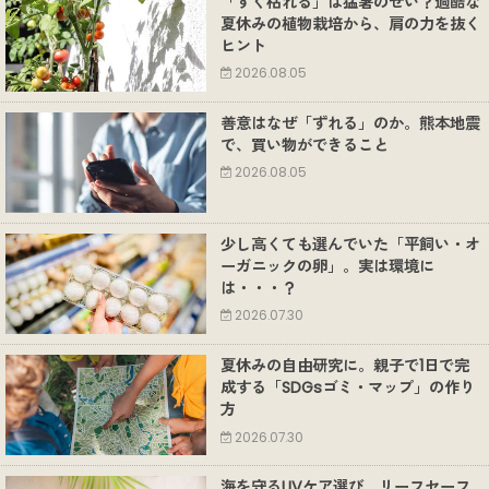
「すぐ枯れる」は猛暑のせい？過酷な
夏休みの植物栽培から、肩の力を抜く
ヒント
2026.08.05
善意はなぜ「ずれる」のか。熊本地震
で、買い物ができること
2026.08.05
少し高くても選んでいた「平飼い・オ
ーガニックの卵」。実は環境に
は・・・？
2026.07.30
夏休みの自由研究に。親子で1日で完
成する「SDGsゴミ・マップ」の作り
方
2026.07.30
海を守るUVケア選び。リーフセーフ