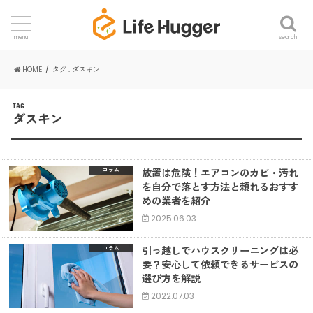
search
menu
HOME
タグ : ダスキン
TAG
ダスキン
放置は危険！エアコンのカビ・汚れ
コラム
を自分で落とす方法と頼れるおすす
めの業者を紹介
2025.06.03
引っ越しでハウスクリーニングは必
コラム
要？安心して依頼できるサービスの
選び方を解説
2022.07.03