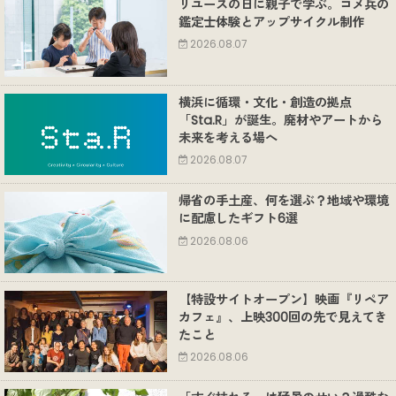
リユースの日に親子で学ぶ。コメ兵の
鑑定士体験とアップサイクル制作
2026.08.07
横浜に循環・文化・創造の拠点
「Sta.R」が誕生。廃材やアートから
未来を考える場へ
2026.08.07
帰省の手土産、何を選ぶ？地域や環境
に配慮したギフト6選
2026.08.06
【特設サイトオープン】映画『リペア
カフェ』、上映300回の先で見えてき
たこと
2026.08.06