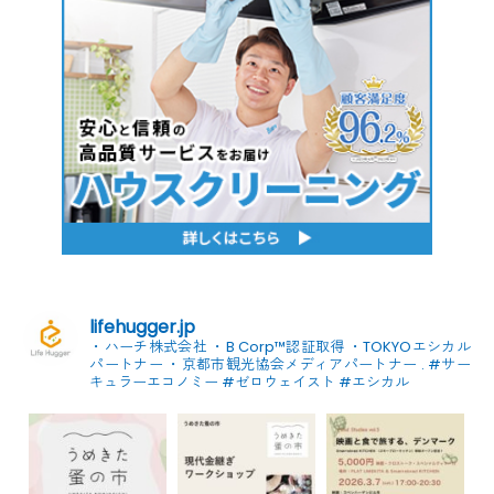
lifehugger.jp
・ハーチ株式会社
・B Corp™認証取得
・TOKYOエシカル
パートナー
・京都市観光協会メディアパートナー
.
#サー
キュラーエコノミー #ゼロウェイスト
#エシカル