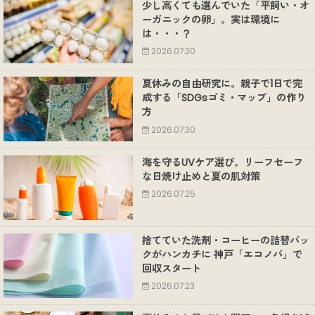
少し高くても選んでいた「平飼い・オ
ーガニックの卵」。実は環境に
は・・・？
2026.07.30
夏休みの自由研究に。親子で1日で完
成する「SDGsゴミ・マップ」の作り
方
2026.07.30
海を守るUVケア選び。リーフセーフ
な日焼け止めと夏の肌対策
2026.07.25
捨てていた洗剤・コーヒーの詰替パッ
クがハンカチに 神戸「エコノバ」で
回収スタート
2026.07.23