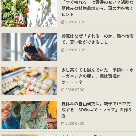
「すぐ枯れる」は猛暑のせい？過酷な
夏休みの植物栽培から、肩の力を抜く
ヒント
2026.08.05
善意はなぜ「ずれる」のか。熊本地震
で、買い物ができること
2026.08.05
少し高くても選んでいた「平飼い・オ
ーガニックの卵」。実は環境に
は・・・？
2026.07.30
夏休みの自由研究に。親子で1日で完
成する「SDGsゴミ・マップ」の作り
方
2026.07.30