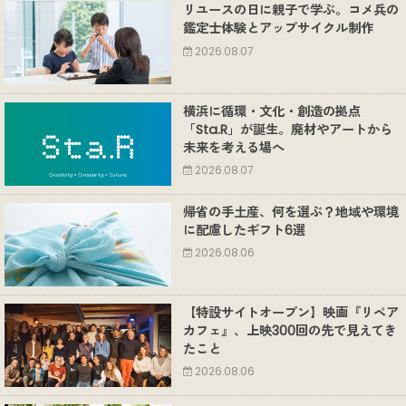
リユースの日に親子で学ぶ。コメ兵の
鑑定士体験とアップサイクル制作
2026.08.07
横浜に循環・文化・創造の拠点
「Sta.R」が誕生。廃材やアートから
未来を考える場へ
2026.08.07
帰省の手土産、何を選ぶ？地域や環境
に配慮したギフト6選
2026.08.06
【特設サイトオープン】映画『リペア
カフェ』、上映300回の先で見えてき
たこと
2026.08.06