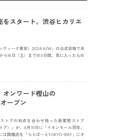
売をスタート。渋谷ヒカリエ
ッションウィーク東京）2024 A/W」の公式会場であ
から16日（土）までの3日間。気に入ったもの
、オンワード樫山の
続々オープン
ンストアの利点を合わせ持った新業態ストア
ットストア）」が、4月10日に「イオンモール羽生」
には旗艦店を「ららぽーとTOKYO-BAY」にオ