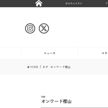
ゼロウェイスト
フ
ニュース
コラ
HOME
タグ : オンワード樫山
TAG
オンワード樫山