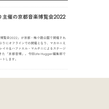
主催の京都音楽博覧会2022
楽博覧会2022」が京都・梅小路公園で開催され
年ぶりにオフラインでの開催となり、マカロニえ
ロウレイロ＆ハファエル・マルチニによるステージ
京都音博」。今回Life Hugger編集部で
ートします。