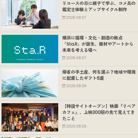
リユースの日に親子で学ぶ。コメ兵の
鑑定士体験とアップサイクル制作
2026.08.07
横浜に循環・文化・創造の拠点
「Sta.R」が誕生。廃材やアートから
未来を考える場へ
2026.08.07
帰省の手土産、何を選ぶ？地域や環境
に配慮したギフト6選
2026.08.06
【特設サイトオープン】映画『リペア
カフェ』、上映300回の先で見えてき
たこと
2026.08.06