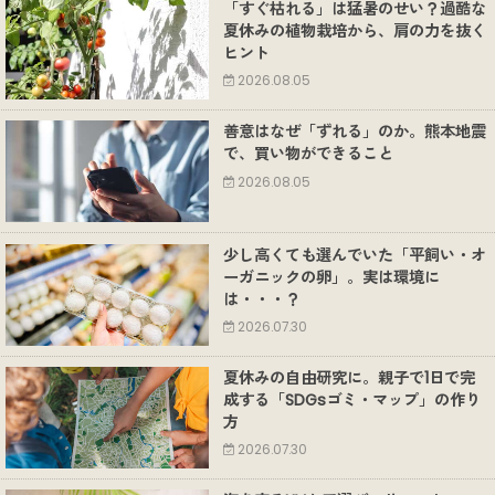
「すぐ枯れる」は猛暑のせい？過酷な
夏休みの植物栽培から、肩の力を抜く
ヒント
2026.08.05
善意はなぜ「ずれる」のか。熊本地震
で、買い物ができること
2026.08.05
少し高くても選んでいた「平飼い・オ
ーガニックの卵」。実は環境に
は・・・？
2026.07.30
夏休みの自由研究に。親子で1日で完
成する「SDGsゴミ・マップ」の作り
方
2026.07.30