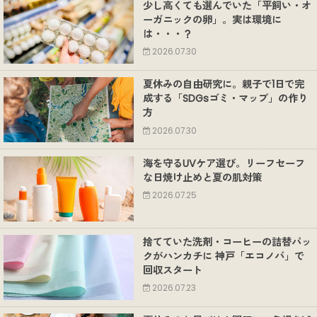
少し高くても選んでいた「平飼い・オ
ーガニックの卵」。実は環境に
は・・・？
2026.07.30
夏休みの自由研究に。親子で1日で完
成する「SDGsゴミ・マップ」の作り
方
2026.07.30
海を守るUVケア選び。リーフセーフ
な日焼け止めと夏の肌対策
2026.07.25
捨てていた洗剤・コーヒーの詰替パッ
クがハンカチに 神戸「エコノバ」で
回収スタート
2026.07.23