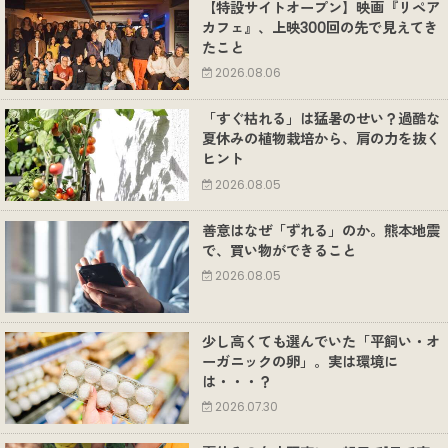
【特設サイトオープン】映画『リペア
カフェ』、上映300回の先で見えてき
たこと
2026.08.06
「すぐ枯れる」は猛暑のせい？過酷な
夏休みの植物栽培から、肩の力を抜く
ヒント
2026.08.05
善意はなぜ「ずれる」のか。熊本地震
で、買い物ができること
2026.08.05
少し高くても選んでいた「平飼い・オ
ーガニックの卵」。実は環境に
は・・・？
2026.07.30