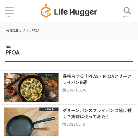
search
menu
HOME
タグ : PFOA
TAG
PFOA
長持ちする！PFAS・PFOAフリーフ
コラム
ライパン9選
2023.05.09
グリーンパンのフライパンは焦げ付
レポート
く？実際に使ってみた！
2022.02.18