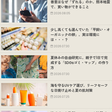
善意はなぜ「ずれる」のか。熊本地震
で、買い物ができること
2026.08.05
少し高くても選んでいた「平飼い・オ
ーガニックの卵」。実は環境に
は・・・？
2026.07.30
夏休みの自由研究に。親子で1日で完
成する「SDGsゴミ・マップ」の作り
方
2026.07.30
海を守るUVケア選び。リーフセーフ
な日焼け止めと夏の肌対策
2026.07.25