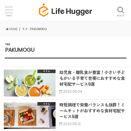
search
menu
HOME
タグ : PAKUMOGU
TAG
PAKUMOGU
幼児食・離乳食が豊富！小さい子ど
コラム
もがいる子育て世帯におすすめな食
材宅配サービス9選
2023.09.04
時短調理で栄養バランスも抜群！ミ
コラム
ールキットがおすすめな食材宅配サ
ービス9選
2023.05.12