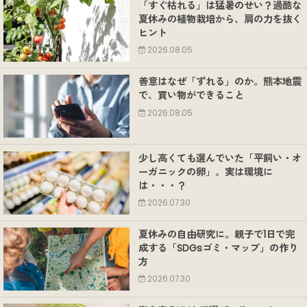
「すぐ枯れる」は猛暑のせい？過酷な
夏休みの植物栽培から、肩の力を抜く
ヒント
2026.08.05
善意はなぜ「ずれる」のか。熊本地震
で、買い物ができること
2026.08.05
少し高くても選んでいた「平飼い・オ
ーガニックの卵」。実は環境に
は・・・？
2026.07.30
夏休みの自由研究に。親子で1日で完
成する「SDGsゴミ・マップ」の作り
方
2026.07.30