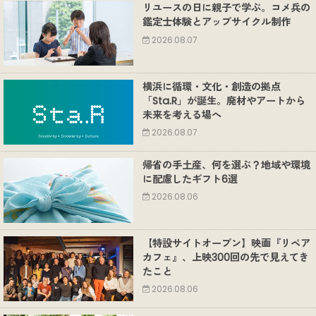
リユースの日に親子で学ぶ。コメ兵の
鑑定士体験とアップサイクル制作
2026.08.07
横浜に循環・文化・創造の拠点
「Sta.R」が誕生。廃材やアートから
未来を考える場へ
2026.08.07
帰省の手土産、何を選ぶ？地域や環境
に配慮したギフト6選
2026.08.06
【特設サイトオープン】映画『リペア
カフェ』、上映300回の先で見えてき
たこと
2026.08.06