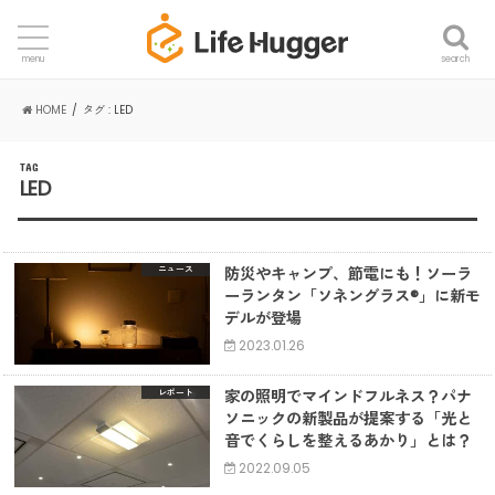
search
menu
HOME
タグ : LED
TAG
LED
防災やキャンプ、節電にも！ソーラ
ニュース
ーランタン「ソネングラス®️」に新モ
デルが登場
2023.01.26
家の照明でマインドフルネス？パナ
レポート
ソニックの新製品が提案する「光と
音でくらしを整えるあかり」とは？
2022.09.05