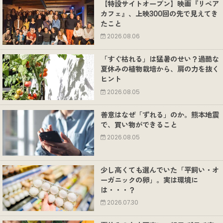
【特設サイトオープン】映画『リペア
カフェ』、上映300回の先で見えてき
たこと
2026.08.06
「すぐ枯れる」は猛暑のせい？過酷な
夏休みの植物栽培から、肩の力を抜く
ヒント
2026.08.05
善意はなぜ「ずれる」のか。熊本地震
で、買い物ができること
2026.08.05
少し高くても選んでいた「平飼い・オ
ーガニックの卵」。実は環境に
は・・・？
2026.07.30