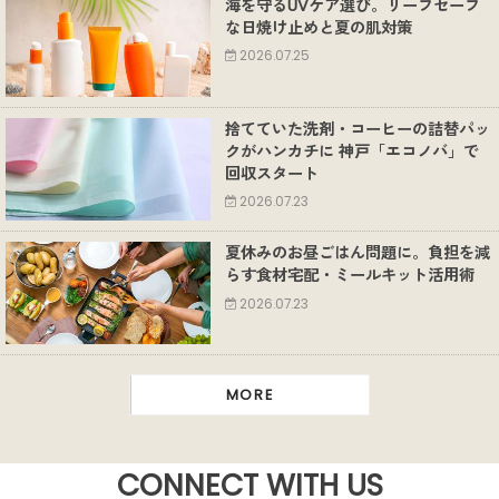
海を守るUVケア選び。リーフセーフ
な日焼け止めと夏の肌対策
2026.07.25
捨てていた洗剤・コーヒーの詰替パッ
クがハンカチに 神戸「エコノバ」で
回収スタート
2026.07.23
夏休みのお昼ごはん問題に。負担を減
らす食材宅配・ミールキット活用術
2026.07.23
MORE
CONNECT WITH US