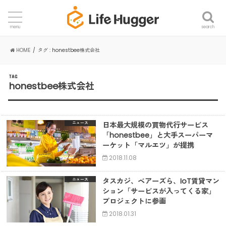
search
menu
HOME
タグ : honestbee株式会社
TAG
honestbee株式会社
日本最大規模の買物代行サービス
ニュース
「honestbee」と大手スーパーマ
ーケット「マルエツ」が提携
2018.11.08
タスカジ、ベアーズら、IoT賃貸マン
ニュース
ション「サービスが入ってくる家」
プロジェクトに参画
2018.01.31