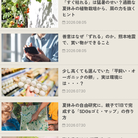
「すぐ枯れる」は猛暑のせい？過酷な
夏休みの植物栽培から、肩の力を抜く
ヒント
2026.08.05
善意はなぜ「ずれる」のか。熊本地震
で、買い物ができること
2026.08.05
少し高くても選んでいた「平飼い・オ
ーガニックの卵」。実は環境に
は・・・？
2026.07.30
夏休みの自由研究に。親子で1日で完
成する「SDGsゴミ・マップ」の作り
方
2026.07.30