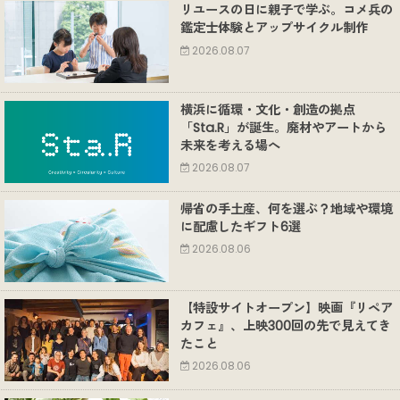
リユースの日に親子で学ぶ。コメ兵の
鑑定士体験とアップサイクル制作
2026.08.07
横浜に循環・文化・創造の拠点
「Sta.R」が誕生。廃材やアートから
未来を考える場へ
2026.08.07
帰省の手土産、何を選ぶ？地域や環境
に配慮したギフト6選
2026.08.06
【特設サイトオープン】映画『リペア
カフェ』、上映300回の先で見えてき
たこと
2026.08.06