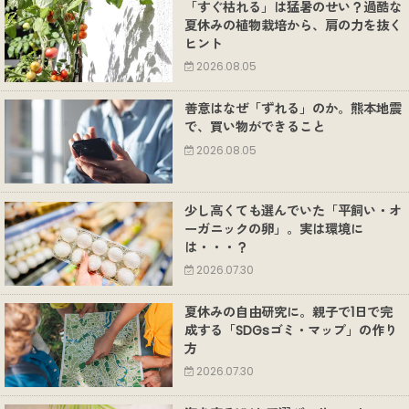
「すぐ枯れる」は猛暑のせい？過酷な
夏休みの植物栽培から、肩の力を抜く
ヒント
2026.08.05
善意はなぜ「ずれる」のか。熊本地震
で、買い物ができること
2026.08.05
少し高くても選んでいた「平飼い・オ
ーガニックの卵」。実は環境に
は・・・？
2026.07.30
夏休みの自由研究に。親子で1日で完
成する「SDGsゴミ・マップ」の作り
方
2026.07.30