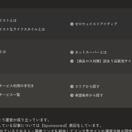
イストとは
ゼロウェイストアイディア
イストなライフスタイルとは
とは
ネットスーパーとは
【食品ロス対策】訳あり品販売サイ
サービス利用の手引き
エリアから探す
サービス一覧
希望条件から探す
より運営が成り立っています。
いる記事については【Sponsored】表記をしています。
れているテキスト・画像リンクを経由してリンク先サイトの運営主体が設