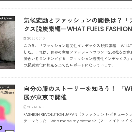
気候変動とファッションの関係は？「
ンタビュー
クス脱炭素編ーWHAT FUELS FASH
2025.03.10
この冬、「ファッション透明性インデックス 脱炭素編 – WHAT FU
した。これは、世界の主要ファッションブランド250社を対
度合いをランキングする「ファッション透明性インデックス」
の脱炭素化に焦点を当てたレポートになっています。
自分の服のストーリーを知ろう！ 「Who m
ニュース
展が東京で開催
2024.04.19
FASHION REVOLUTION JAPAN（ファッション レボ
テーマとした「Who made my clothes?（フー メイド 