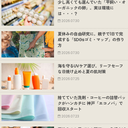
少し高くても選んでいた「平飼い・オ
ーガニックの卵」。実は環境に
は・・・？
2026.07.30
夏休みの自由研究に。親子で1日で完
成する「SDGsゴミ・マップ」の作り
方
2026.07.30
海を守るUVケア選び。リーフセーフ
な日焼け止めと夏の肌対策
2026.07.25
捨てていた洗剤・コーヒーの詰替パッ
クがハンカチに 神戸「エコノバ」で
回収スタート
2026.07.23