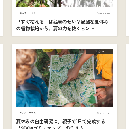
「キッズ」コラム
2026.08.05
「すぐ枯れる」は猛暑のせい？過酷な夏休み
の植物栽培から、肩の力を抜くヒント
コラム
「キッズ」コラム
2026.07.30
夏休みの自由研究に。親子で1日で完成する
「SDGsゴミ・マップ」の作り方