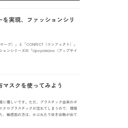
ーを実現、ファッションシリ
トローブ）」と「CONFECT（コンフェクト）」
シリーズの「UpcycleLino（アップサイ
布マスクを使ってみよう
境に優しいです。ただ、プラスチック由来のポ
イクロプラスチックが流れてしまうので、環境
た、敏感肌の方は、かぶれたり吹き出物が出て