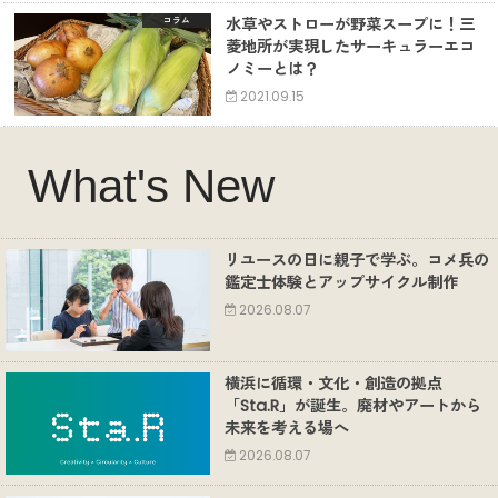
水草やストローが野菜スープに！三
コラム
菱地所が実現したサーキュラーエコ
ノミーとは？
2021.09.15
What's New
リユースの日に親子で学ぶ。コメ兵の
鑑定士体験とアップサイクル制作
2026.08.07
横浜に循環・文化・創造の拠点
「Sta.R」が誕生。廃材やアートから
未来を考える場へ
2026.08.07