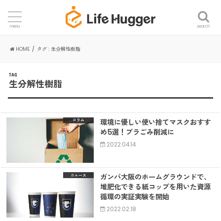
search
menu
HOME
タグ : 生分解性樹脂
TAG
生分解性樹脂
環境に優しい使い捨てマスクおすす
コラム
め5選！プラごみ削減に
2022.04.14
ガンバ大阪のホームグラウンドで、
ニュース
堆肥化できる紙コップを用いた資源
循環の実証実験を開始
2022.02.18