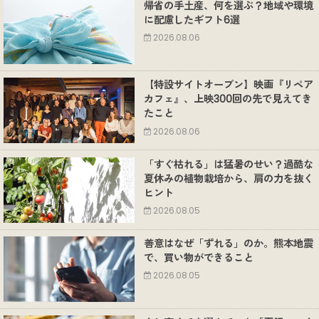
帰省の手土産、何を選ぶ？地域や環境
に配慮したギフト6選
2026.08.06
【特設サイトオープン】映画『リペア
カフェ』、上映300回の先で見えてき
たこと
2026.08.06
「すぐ枯れる」は猛暑のせい？過酷な
夏休みの植物栽培から、肩の力を抜く
ヒント
2026.08.05
善意はなぜ「ずれる」のか。熊本地震
で、買い物ができること
2026.08.05