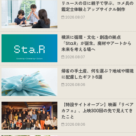
リユースの日に親子で学ぶ。コメ兵の
鑑定士体験とアップサイクル制作
2026.08.07
横浜に循環・文化・創造の拠点
「Sta.R」が誕生。廃材やアートから
未来を考える場へ
2026.08.07
帰省の手土産、何を選ぶ？地域や環境
に配慮したギフト6選
2026.08.06
【特設サイトオープン】映画『リペア
カフェ』、上映300回の先で見えてき
たこと
2026.08.06