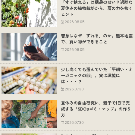
「すぐ枯れる」は猛暑のせい？過酷な
夏休みの植物栽培から、肩の力を抜く
ヒント
2026.08.05
善意はなぜ「ずれる」のか。熊本地震
で、買い物ができること
2026.08.05
少し高くても選んでいた「平飼い・オ
ーガニックの卵」。実は環境に
は・・・？
2026.07.30
夏休みの自由研究に。親子で1日で完
成する「SDGsゴミ・マップ」の作り
方
2026.07.30