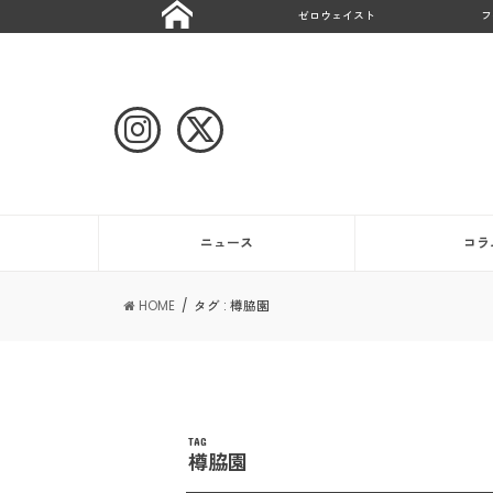
ゼロウェイスト
フ
ニュース
コラ
HOME
タグ : 樽脇園
TAG
樽脇園