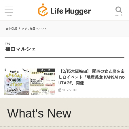
search
menu
HOME
タグ : 梅田マルシェ
TAG
梅田マルシェ
【2/15大阪梅田】 関西の食と農を楽
ニュース
しむイベント「地産美食 KANSAI no
UTAGE」開催
2025.01.31
What's New