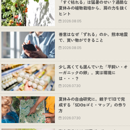
「すぐ枯れる」は猛暑のせい？過酷な
夏休みの植物栽培から、肩の力を抜く
ヒント
2026.08.05
善意はなぜ「ずれる」のか。熊本地震
で、買い物ができること
2026.08.05
少し高くても選んでいた「平飼い・オ
ーガニックの卵」。実は環境に
は・・・？
2026.07.30
夏休みの自由研究に。親子で1日で完
成する「SDGsゴミ・マップ」の作り
方
2026.07.30