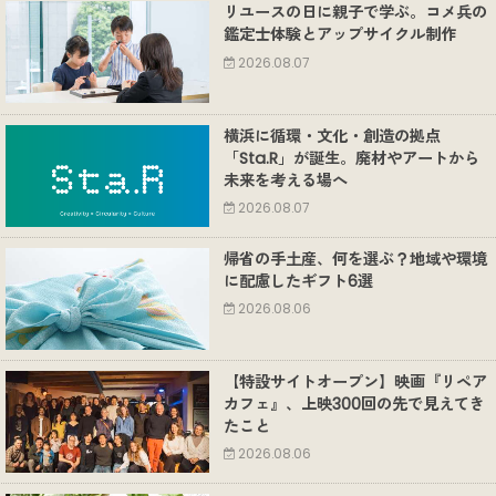
リユースの日に親子で学ぶ。コメ兵の
鑑定士体験とアップサイクル制作
2026.08.07
横浜に循環・文化・創造の拠点
「Sta.R」が誕生。廃材やアートから
未来を考える場へ
2026.08.07
帰省の手土産、何を選ぶ？地域や環境
に配慮したギフト6選
2026.08.06
【特設サイトオープン】映画『リペア
カフェ』、上映300回の先で見えてき
たこと
2026.08.06