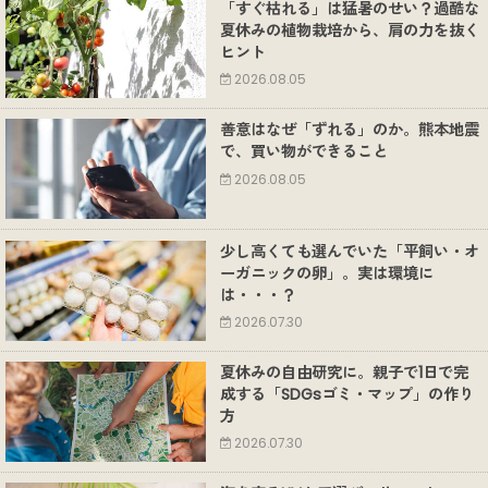
「すぐ枯れる」は猛暑のせい？過酷な
夏休みの植物栽培から、肩の力を抜く
ヒント
2026.08.05
善意はなぜ「ずれる」のか。熊本地震
で、買い物ができること
2026.08.05
少し高くても選んでいた「平飼い・オ
ーガニックの卵」。実は環境に
は・・・？
2026.07.30
夏休みの自由研究に。親子で1日で完
成する「SDGsゴミ・マップ」の作り
方
2026.07.30