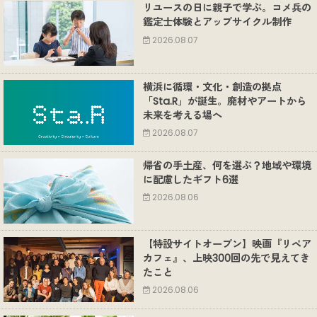
リユースの日に親子で学ぶ。コメ兵の
鑑定士体験とアップサイクル制作
2026.08.07
横浜に循環・文化・創造の拠点
「Sta.R」が誕生。廃材やアートから
未来を考える場へ
2026.08.07
帰省の手土産、何を選ぶ？地域や環境
に配慮したギフト6選
2026.08.06
【特設サイトオープン】映画『リペア
カフェ』、上映300回の先で見えてき
たこと
2026.08.06