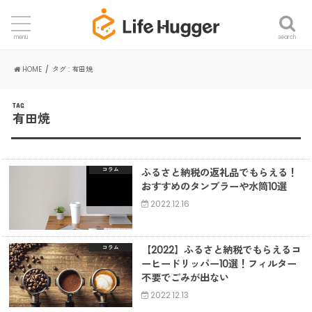
search
menu
HOME
タグ : 有田焼
TAG
有田焼
ふるさと納税の返礼品でもらえる！
コラム
おすすめのタンブラーや水筒10選
2022.12.16
【2022】ふるさと納税でもらえるコ
コラム
ーヒードリッパー10選！フィルター
不要でごみが出ない
2022.12.13