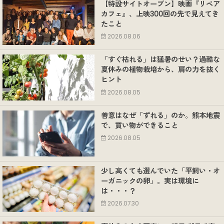
【特設サイトオープン】映画『リペア
カフェ』、上映300回の先で見えてき
たこと
2026.08.06
「すぐ枯れる」は猛暑のせい？過酷な
夏休みの植物栽培から、肩の力を抜く
ヒント
2026.08.05
善意はなぜ「ずれる」のか。熊本地震
で、買い物ができること
2026.08.05
少し高くても選んでいた「平飼い・オ
ーガニックの卵」。実は環境に
は・・・？
2026.07.30