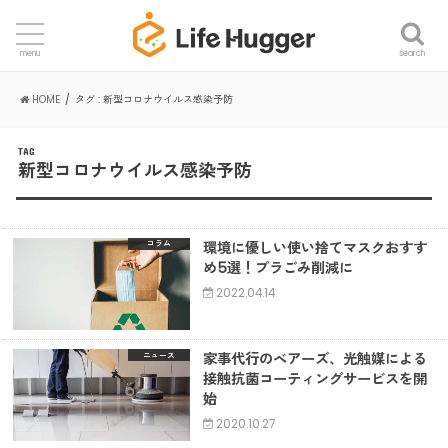
search
menu
HOME
タグ : 新型コロナウイルス感染予防
TAG
新型コロナウイルス感染予防
環境に優しい使い捨てマスクおすす
コラム
め5選！プラごみ削減に
2022.04.14
家事代行のベアーズ、光触媒による
ニュース
接触抗菌コーティングサービスを開
始
2020.10.27