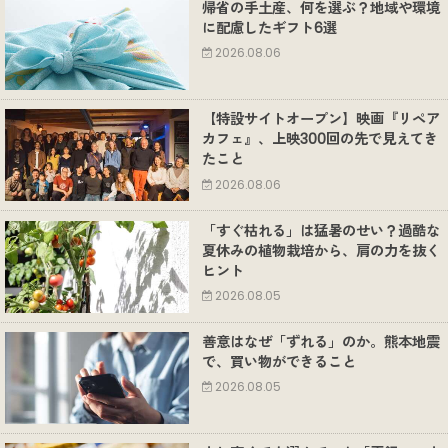
帰省の手土産、何を選ぶ？地域や環境
に配慮したギフト6選
2026.08.06
【特設サイトオープン】映画『リペア
カフェ』、上映300回の先で見えてき
たこと
2026.08.06
「すぐ枯れる」は猛暑のせい？過酷な
夏休みの植物栽培から、肩の力を抜く
ヒント
2026.08.05
善意はなぜ「ずれる」のか。熊本地震
で、買い物ができること
2026.08.05