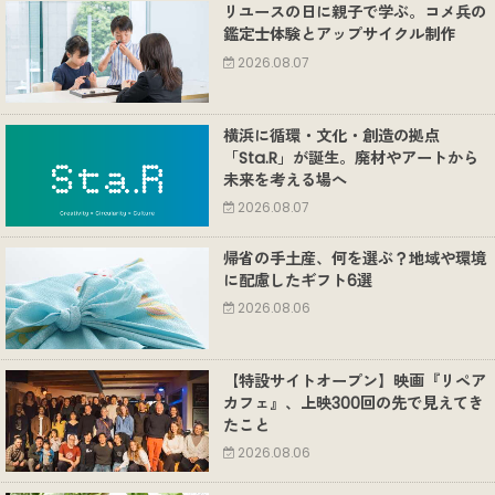
リユースの日に親子で学ぶ。コメ兵の
鑑定士体験とアップサイクル制作
2026.08.07
横浜に循環・文化・創造の拠点
「Sta.R」が誕生。廃材やアートから
未来を考える場へ
2026.08.07
帰省の手土産、何を選ぶ？地域や環境
に配慮したギフト6選
2026.08.06
【特設サイトオープン】映画『リペア
カフェ』、上映300回の先で見えてき
たこと
2026.08.06