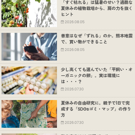
「すぐ枯れる」は猛暑のせい？過酷な
夏休みの植物栽培から、肩の力を抜く
ヒント
2026.08.05
善意はなぜ「ずれる」のか。熊本地震
で、買い物ができること
2026.08.05
少し高くても選んでいた「平飼い・オ
ーガニックの卵」。実は環境に
は・・・？
2026.07.30
夏休みの自由研究に。親子で1日で完
成する「SDGsゴミ・マップ」の作り
方
2026.07.30