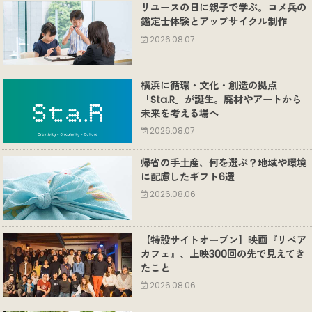
リユースの日に親子で学ぶ。コメ兵の
鑑定士体験とアップサイクル制作
2026.08.07
横浜に循環・文化・創造の拠点
「Sta.R」が誕生。廃材やアートから
未来を考える場へ
2026.08.07
帰省の手土産、何を選ぶ？地域や環境
に配慮したギフト6選
2026.08.06
【特設サイトオープン】映画『リペア
カフェ』、上映300回の先で見えてき
たこと
2026.08.06