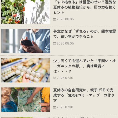
「すぐ枯れる」は猛暑のせい？過酷な
夏休みの植物栽培から、肩の力を抜く
ヒント
2026.08.05
善意はなぜ「ずれる」のか。熊本地震
で、買い物ができること
2026.08.05
少し高くても選んでいた「平飼い・オ
ーガニックの卵」。実は環境に
は・・・？
2026.07.30
夏休みの自由研究に。親子で1日で完
成する「SDGsゴミ・マップ」の作り
方
2026.07.30