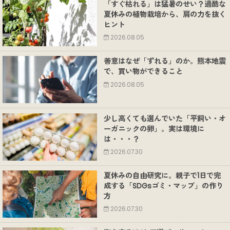
「すぐ枯れる」は猛暑のせい？過酷な
夏休みの植物栽培から、肩の力を抜く
ヒント
2026.08.05
善意はなぜ「ずれる」のか。熊本地震
で、買い物ができること
2026.08.05
少し高くても選んでいた「平飼い・オ
ーガニックの卵」。実は環境に
は・・・？
2026.07.30
夏休みの自由研究に。親子で1日で完
成する「SDGsゴミ・マップ」の作り
方
2026.07.30