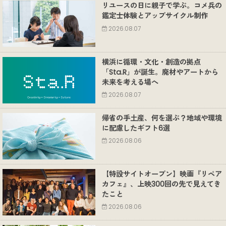
リユースの日に親子で学ぶ。コメ兵の
鑑定士体験とアップサイクル制作
2026.08.07
横浜に循環・文化・創造の拠点
「Sta.R」が誕生。廃材やアートから
未来を考える場へ
2026.08.07
帰省の手土産、何を選ぶ？地域や環境
に配慮したギフト6選
2026.08.06
【特設サイトオープン】映画『リペア
カフェ』、上映300回の先で見えてき
たこと
2026.08.06