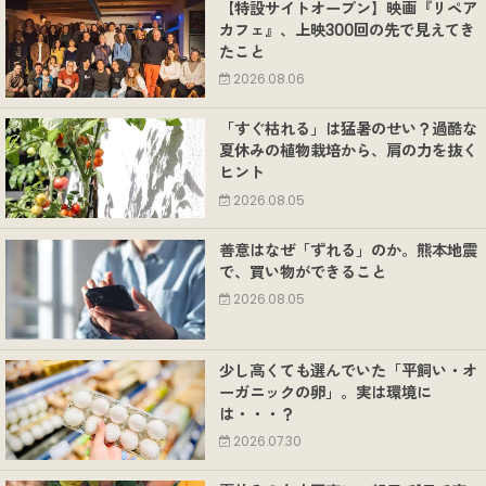
【特設サイトオープン】映画『リペア
カフェ』、上映300回の先で見えてき
たこと
2026.08.06
「すぐ枯れる」は猛暑のせい？過酷な
夏休みの植物栽培から、肩の力を抜く
ヒント
2026.08.05
善意はなぜ「ずれる」のか。熊本地震
で、買い物ができること
2026.08.05
少し高くても選んでいた「平飼い・オ
ーガニックの卵」。実は環境に
は・・・？
2026.07.30