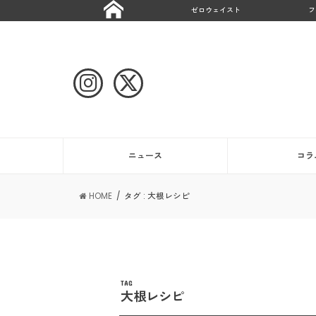
ゼロウェイスト
フ
ニュース
コラ
HOME
タグ : 大根レシピ
TAG
大根レシピ