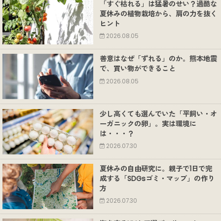
「すぐ枯れる」は猛暑のせい？過酷な
夏休みの植物栽培から、肩の力を抜く
ヒント
2026.08.05
善意はなぜ「ずれる」のか。熊本地震
で、買い物ができること
2026.08.05
少し高くても選んでいた「平飼い・オ
ーガニックの卵」。実は環境に
は・・・？
2026.07.30
夏休みの自由研究に。親子で1日で完
成する「SDGsゴミ・マップ」の作り
方
2026.07.30