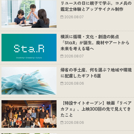
リユースの日に親子で学ぶ。コメ兵の
鑑定士体験とアップサイクル制作
2026.08.07
横浜に循環・文化・創造の拠点
「Sta.R」が誕生。廃材やアートから
未来を考える場へ
2026.08.07
帰省の手土産、何を選ぶ？地域や環境
に配慮したギフト6選
2026.08.06
【特設サイトオープン】映画『リペア
カフェ』、上映300回の先で見えてき
たこと
2026.08.06