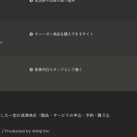
自治体や団体の取り組み
ヴィーガン食品を購入できるサイト
ト
家事代行スタッフとして働く
定した一定の成果地点（製品・サービスの申込・予約・購入な
d. / Produced by
Artiql Inc.