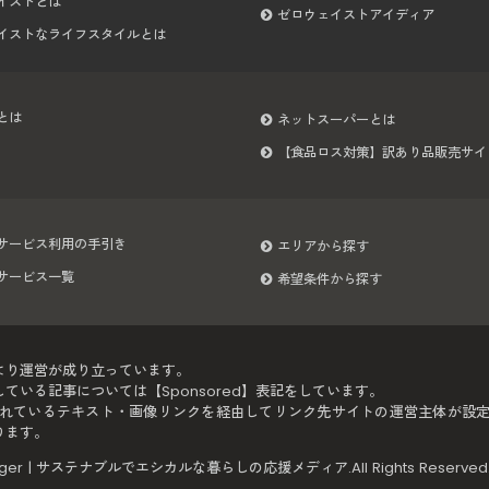
イストとは
ゼロウェイストアイディア
イストなライフスタイルとは
とは
ネットスーパーとは
【食品ロス対策】訳あり品販売サイ
サービス利用の手引き
エリアから探す
サービス一覧
希望条件から探す
より運営が成り立っています。
いる記事については【Sponsored】表記をしています。
れているテキスト・画像リンクを経由してリンク先サイトの運営主体が設
ります。
Hugger | サステナブルでエシカルな暮らしの応援メディア
.All Rights Reserve