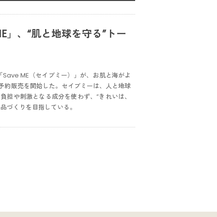
ME」、“肌と地球を守る”トー
「Save ME（セイブミー）」が、お肌と海がよ
前予約販売を開始した。セイブミーは、人と地球
負担や刺激となる成分を使わず、”きれいは、
製品づくりを目指している。