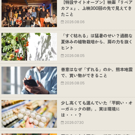
【特設サイトオープン】映画『リペア
カフェ』、上映300回の先で見えてき
たこと
2026.08.06
「すぐ枯れる」は猛暑のせい？過酷な
夏休みの植物栽培から、肩の力を抜く
ヒント
2026.08.05
善意はなぜ「ずれる」のか。熊本地震
で、買い物ができること
2026.08.05
少し高くても選んでいた「平飼い・オ
ーガニックの卵」。実は環境に
は・・・？
2026.07.30