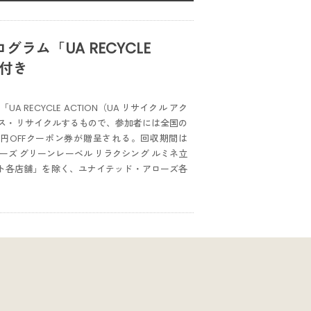
ム「UA RECYCLE
ン付き
ECYCLE ACTION（UA リサイクル アク
ス・リサイクルするもので、参加者には全国の
0円OFFクーポン券が贈呈される。回収期間は
ーズ グリーンレーベル リラクシング ルミネ立
ット各店舗」を除く、ユナイテッド・アローズ各