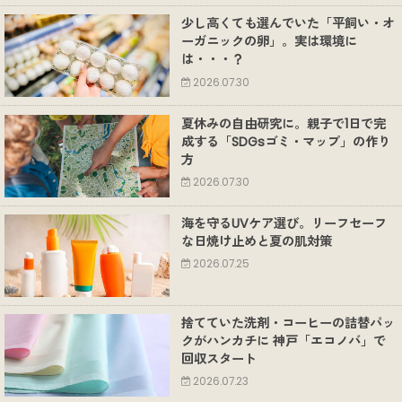
少し高くても選んでいた「平飼い・オ
ーガニックの卵」。実は環境に
は・・・？
2026.07.30
夏休みの自由研究に。親子で1日で完
成する「SDGsゴミ・マップ」の作り
方
2026.07.30
海を守るUVケア選び。リーフセーフ
な日焼け止めと夏の肌対策
2026.07.25
捨てていた洗剤・コーヒーの詰替パッ
クがハンカチに 神戸「エコノバ」で
回収スタート
2026.07.23