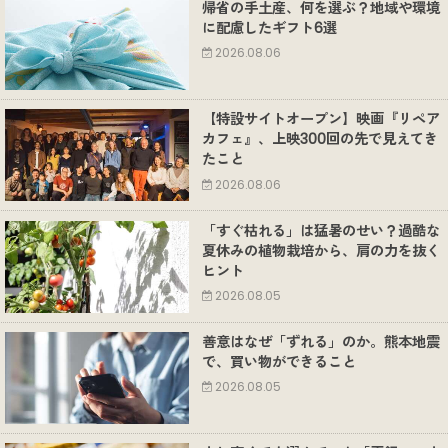
帰省の手土産、何を選ぶ？地域や環境
に配慮したギフト6選
2026.08.06
【特設サイトオープン】映画『リペア
カフェ』、上映300回の先で見えてき
たこと
2026.08.06
「すぐ枯れる」は猛暑のせい？過酷な
夏休みの植物栽培から、肩の力を抜く
ヒント
2026.08.05
善意はなぜ「ずれる」のか。熊本地震
で、買い物ができること
2026.08.05