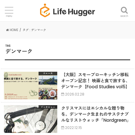
search
menu
HOME
タグ : デンマーク
TAG
デンマーク
【大阪】スモーブローキッチン移転
ニュース
オープン記念！ 映画と食で旅する、
デンマーク【Food Studies vol5】
2026.02.28
クリスマスにはエシカルな贈り物
インタビュー
を。デンマーク生まれのサステナブ
ルなリストウォッチ「Nordgreen」
2022.12.15