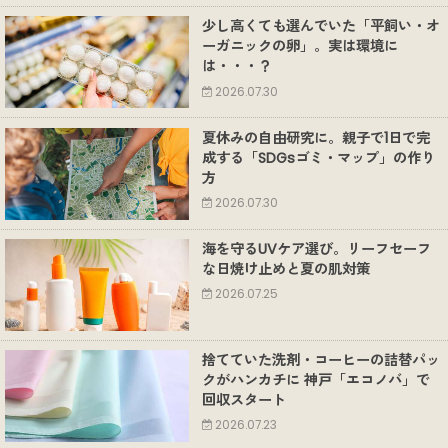
少し高くても選んでいた「平飼い・オ
ーガニックの卵」。実は環境に
は・・・？
2026.07.30
夏休みの自由研究に。親子で1日で完
成する「SDGsゴミ・マップ」の作り
方
2026.07.30
海を守るUVケア選び。リーフセーフ
な日焼け止めと夏の肌対策
2026.07.25
捨てていた洗剤・コーヒーの詰替パッ
クがハンカチに 神戸「エコノバ」で
回収スタート
2026.07.23