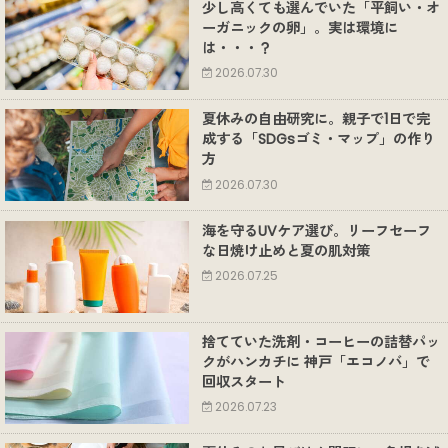
少し高くても選んでいた「平飼い・オ
ーガニックの卵」。実は環境に
は・・・？
2026.07.30
夏休みの自由研究に。親子で1日で完
成する「SDGsゴミ・マップ」の作り
方
2026.07.30
海を守るUVケア選び。リーフセーフ
な日焼け止めと夏の肌対策
2026.07.25
捨てていた洗剤・コーヒーの詰替パッ
クがハンカチに 神戸「エコノバ」で
回収スタート
2026.07.23