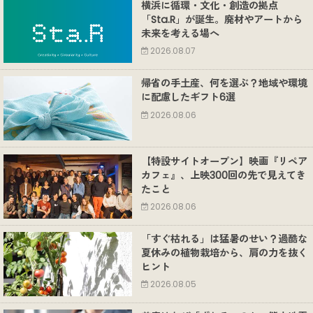
横浜に循環・文化・創造の拠点
「Sta.R」が誕生。廃材やアートから
未来を考える場へ
2026.08.07
帰省の手土産、何を選ぶ？地域や環境
に配慮したギフト6選
2026.08.06
【特設サイトオープン】映画『リペア
カフェ』、上映300回の先で見えてき
たこと
2026.08.06
「すぐ枯れる」は猛暑のせい？過酷な
夏休みの植物栽培から、肩の力を抜く
ヒント
2026.08.05