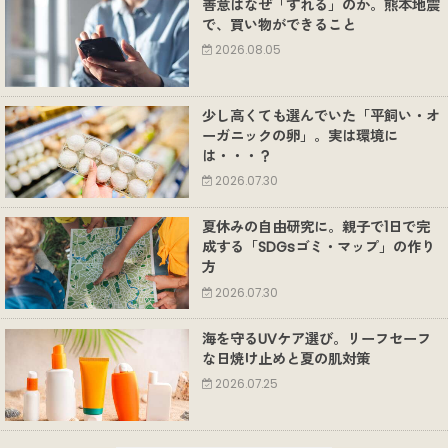
善意はなぜ「ずれる」のか。熊本地震
で、買い物ができること
2026.08.05
少し高くても選んでいた「平飼い・オ
ーガニックの卵」。実は環境に
は・・・？
2026.07.30
夏休みの自由研究に。親子で1日で完
成する「SDGsゴミ・マップ」の作り
方
2026.07.30
海を守るUVケア選び。リーフセーフ
な日焼け止めと夏の肌対策
2026.07.25