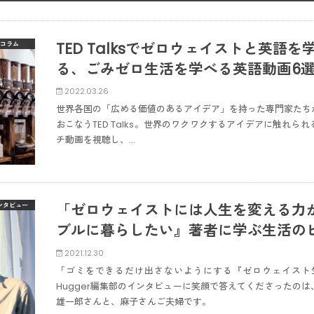
TED Talksでゼロウェイストと英語
コラム
る、ごみゼロ生活を学べる英語動画6
2022.03.26
世界各国の「広める価値のあるアイデア」を持った専門家たち
おこなうTED Talks。世界のワクワクするアイデアに触れ
チ動画を視聴し、…
「ゼロウェイストには人生を変える力
ンタビュー
ブルに暮らしたい』著者に学ぶ生活の
2021.12.30
「ゴミをできるだけ出さないようにする『ゼロウェイスト生
Hugger編集部のインタビューに笑顔で答えてくださったの
雄一郎さんと、麻子さんご夫婦です。