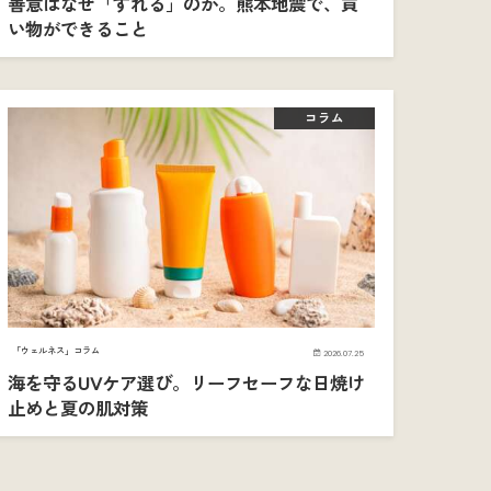
善意はなぜ「ずれる」のか。熊本地震で、買
い物ができること
コラム
「ウェルネス」コラム
2026.07.25
海を守るUVケア選び。リーフセーフな日焼け
止めと夏の肌対策