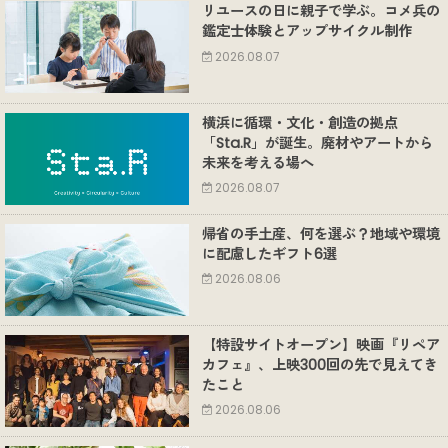
リユースの日に親子で学ぶ。コメ兵の
鑑定士体験とアップサイクル制作
2026.08.07
横浜に循環・文化・創造の拠点
「Sta.R」が誕生。廃材やアートから
未来を考える場へ
2026.08.07
帰省の手土産、何を選ぶ？地域や環境
に配慮したギフト6選
2026.08.06
【特設サイトオープン】映画『リペア
カフェ』、上映300回の先で見えてき
たこと
2026.08.06