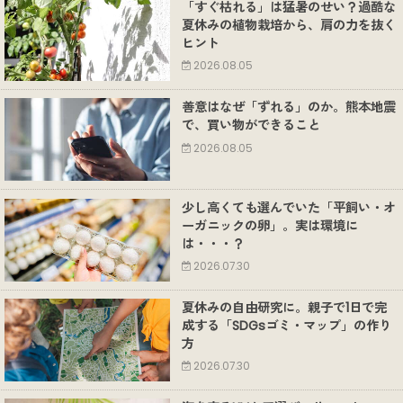
「すぐ枯れる」は猛暑のせい？過酷な
夏休みの植物栽培から、肩の力を抜く
ヒント
2026.08.05
善意はなぜ「ずれる」のか。熊本地震
で、買い物ができること
2026.08.05
少し高くても選んでいた「平飼い・オ
ーガニックの卵」。実は環境に
は・・・？
2026.07.30
夏休みの自由研究に。親子で1日で完
成する「SDGsゴミ・マップ」の作り
方
2026.07.30