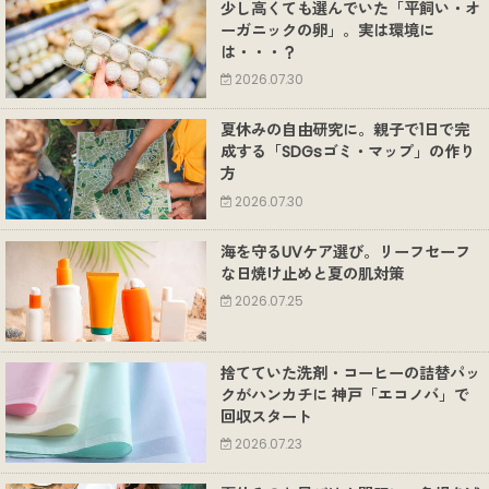
少し高くても選んでいた「平飼い・オ
ーガニックの卵」。実は環境に
は・・・？
2026.07.30
夏休みの自由研究に。親子で1日で完
成する「SDGsゴミ・マップ」の作り
方
2026.07.30
海を守るUVケア選び。リーフセーフ
な日焼け止めと夏の肌対策
2026.07.25
捨てていた洗剤・コーヒーの詰替パッ
クがハンカチに 神戸「エコノバ」で
回収スタート
2026.07.23