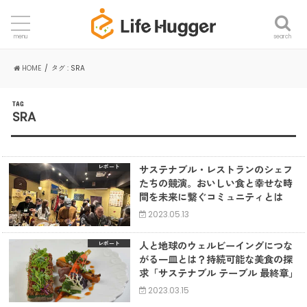
search
menu
HOME
タグ : SRA
TAG
SRA
サステナブル・レストランのシェフ
レポート
たちの競演。おいしい食と幸せな時
間を未来に繋ぐコミュニティとは
2023.05.13
人と地球のウェルビーイングにつな
レポート
がる一皿とは？持続可能な美食の探
求「サステナブル テーブル 最終章」
2023.03.15